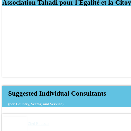
Association Tahadi pour l`Egalité et la Cito
Suggested Individual Consultants
(per Country, Sector, and Service)
Zied Boussen