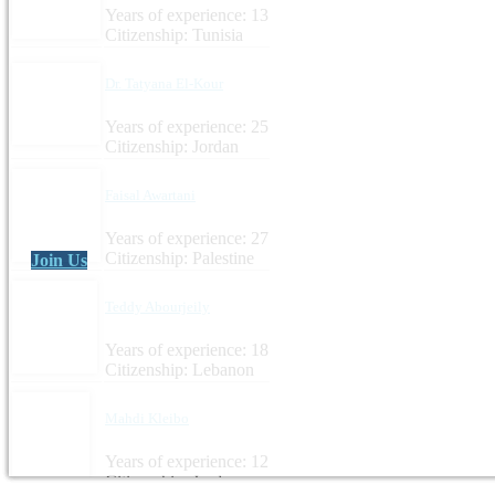
Years of experience: 13
Citizenship: Tunisia
Dr. Tatyana El-Kour
Years of experience: 25
Citizenship: Jordan
Faisal Awartani
Years of experience: 27
Citizenship: Palestine
Join Us
Teddy Abourjeily
Years of experience: 18
Citizenship: Lebanon
Mahdi Kleibo
Years of experience: 12
Citizenship: Jordan