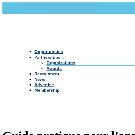
Call Us +20 2 333 77 666
info@darpe.me
Opportunities
Partnerships
Organizations
Awards
Recruitment
News
Advertise
Membership